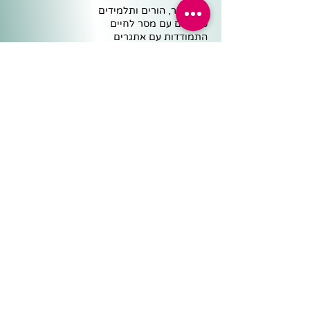
בתי ספר, הורים ותלמידים
סיפורים עם מסר לחיים
התמודדות עם אתגרים
מנהיגות ועבודת צוות
פרפראות ואשליות חזותיות
משולחנה של שרית
מוטיבציה ללימודים
רכז פדגוגי
מנהל
כלים פדגוגיים
מיפויים וטבלאות תכנון
ישיבות צוות ופדגוגיה
תכניות לימודים ומבחנים
שיחות ואסיפות הורים
שיעור ושיעורי בית
מיומנויות למידה ומשמעת
קצת מהפייסבוק
צרו קשר
050-5343804
sheifa100@gmail.com