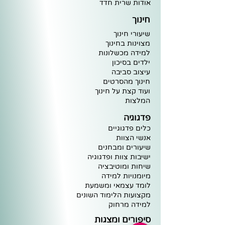
א
ודות שרית חדד
חינוך
שיעורי חינוך
מצוינות ב
חינוך
למידה מ
כ
שלונות
ילדים בסיכו
ן
עיצוב
סביבה
חינוך מ
הסרטים
וע
וד קצת על חינוך
ה
מלצות
פדגוגיה
כלים פדגוגיים
אנשי הצוות
שיעורים ומבחנים
ישיבות צוות ופדגוגיה
שיחות ומוטיבציה
מיומנויות למידה
לומד עצמאי ומשמעת
מקצועות הלימוד השונים
למידה מרחוק
סיפורים ומצגות