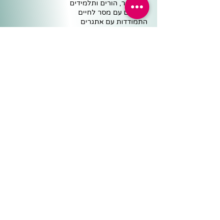
בתי ספר, הורים ותלמידים
סיפורים עם מסר לחיים
התמודדות עם אתגרים
מנהיגות ועבודת צוות
פרפראות ואשליות חזותיות
משולחנה של שרית
מוטיבציה ללימודים
רכז פדגוגי
מנהל
כלים פדגוגיים
מיפויים וטבלאות תכנון
ישיבות צוות ופדגוגיה
תכניות לימודים ומבחנים
שיחות ואסיפות הורים
שיעור ושיעורי בית
מיומנויות למידה ומשמעת
קצת מהפייסבוק
צרו קשר
050-5343804
sheifa100@gmail.com
המוצרים שלנו