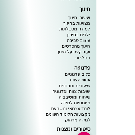
חינוך
שיעורי חינוך
מצוינות ב
חינוך
למידה מ
כ
שלונות
ילדים בסיכו
ן
עיצוב
סביבה
חינוך מ
הסרטים
וע
וד קצת על חינוך
ה
מלצות
פדגוגיה
כלים פדגוגיים
אנשי הצוות
שיעורים ומבחנים
ישיבות צוות ופדגוגיה
שיחות ומוטיבציה
מיומנויות למידה
לומד עצמאי ומשמעת
מקצועות הלימוד השונים
למידה מרחוק
סיפורים ומצגות