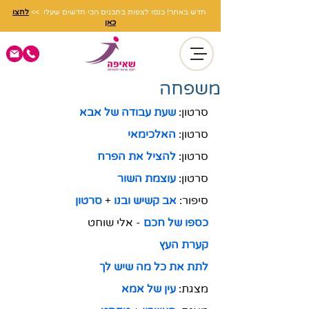
חדש באתר! כנסו לצפות בתכנים הכי חדשים שעלו >>
לחצו
כאן
משפחה
סרטון: 
שעת עבודה של אבא
סרטון: 
האלכימאי
סרטון: 
להציל את הפרח
סרטון: 
עוצמת השור
סיפור: 
אב קשיש ובנו
+
סרטון
כספו של חכם
-
אלי שוחט
קערת העץ
לתת את כל מה שיש לך
מצגת: 
עין של אמא