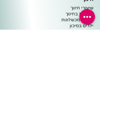
שיעורי חינוך
מצוינות ב
חינוך
למידה מ
כ
שלונות
ילדים בסיכו
ן
עיצוב
סביבה
חינוך מ
הסרטים
וע
וד קצת על חינוך
ה
מלצות
פדגוגיה
כלים פדגוגיים
אנשי הצוות
שיעורים ומבחנים
ישיבות צוות ופדגוגיה
שיחות ומוטיבציה
מיומנויות למידה
לומד עצמאי ומשמעת
מקצועות הלימוד השונים
למידה מרחוק
סיפורים ומצגות
בתי ספר, הורים ותלמידים
סיפורים עם מסר לחיים