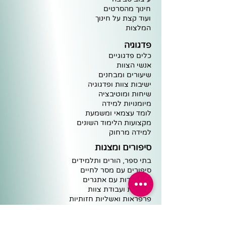
חינוך מ
הסרטים
וע
וד קצת על חינוך
ה
מלצות
פדגוגיה
כלים פדגוגיים
אנשי הצוות
שיעורים ומבחנים
ישיבות צוות ופדגוגיה
שיחות ומוטיבציה
מיומנויות למידה
לומד עצמאי ומשמעת
מקצועות הלימוד השונים
למידה מרחוק
סיפורים ומצגות
בתי ספר, הורים ותלמידים
סיפורים עם מסר לחיים
התמודדות עם אתגרים
מנהיגות ועבודת צוות
פרפראות ואשליות חזותיות
משולחנה של שרית
מוטיבציה ללימודים