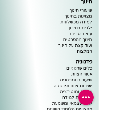
חינוך
שיעורי חינוך
מצוינות ב
חינוך
למידה מ
כ
שלונות
ילדים בסיכו
ן
עיצוב
סביבה
חינוך מ
הסרטים
וע
וד קצת על חינוך
ה
מלצות
פדגוגיה
כלים פדגוגיים
אנשי הצוות
שיעורים ומבחנים
ישיבות צוות ופדגוגיה
שיחות ומוטיבציה
מיומנויות למידה
לומד עצמאי ומשמעת
מקצועות הלימוד השונים
למידה מרחוק
סיפורים ומצגות
בתי ספר, הורים ותלמידים