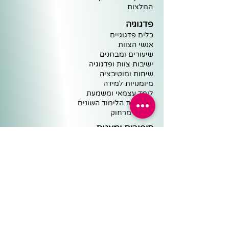
ה
מלצות
פדגוגיה
כלים פדגוגיים
אנשי הצוות
שיעורים ומבחנים
ישיבות צוות ופדגוגיה
שיחות ומוטיבציה
מיומנויות למידה
לומד עצמאי ומשמעת
מקצועות הלימוד השונים
למידה מרחוק
סיפורים ומצגות
בתי ספר, הורים ותלמידים
סיפורים עם מסר לחיים
התמודדות עם אתגרים
מנהיגות ועבודת צוות
פרפראות ואשליות חזותיות
משולחנה של שרית
מוטיבציה ללימודים
רכז פדגוגי
מנהל