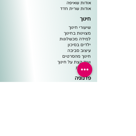
אודות שאיפה
א
ודות שרית חדד
חינוך
שיעורי חינוך
מצוינות ב
חינוך
למידה מ
כ
שלונות
ילדים בסיכו
ן
עיצוב
סביבה
חינוך מ
הסרטים
וע
וד קצת על חינוך
ה
מלצות
פדגוגיה
כלים פדגוגיים
אנשי הצוות
שיעורים ומבחנים
ישיבות צוות ופדגוגיה
שיחות ומוטיבציה
מיומנויות למידה
לומד עצמאי ומשמעת
מקצועות הלימוד השונים
למידה מרחוק