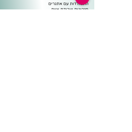
התמודדות עם אתגרים
מנהיגות ועבודת צוות
פרפראות ואשליות חזותיות
משולחנה של שרית
מוטיבציה ללימודים
רכז פדגוגי
מנהל
כלים פדגוגיים
מיפויים וטבלאות תכנון
ישיבות צוות ופדגוגיה
תכניות לימודים ומבחנים
שיחות ואסיפות הורים
שיעור ושיעורי בית
מיומנויות למידה ומשמעת
קצת מהפייסבוק
צרו קשר
050-5343804
sheifa100@gmail.com
המוצרים שלנו