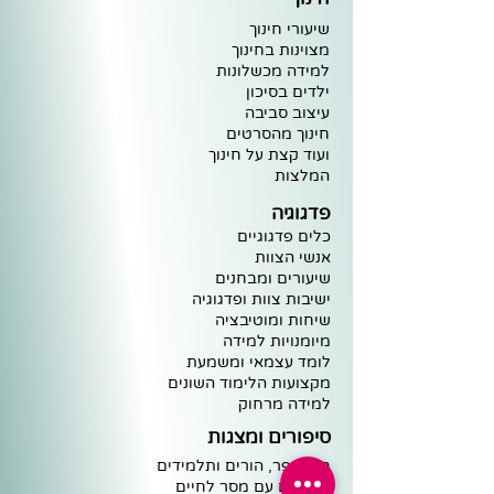
שיעורי חינוך
מצוינות ב
חינוך
למידה מ
כ
שלונות
ילדים בסיכו
ן
עיצוב
סביבה
חינוך מ
הסרטים
וע
וד קצת על חינוך
ה
מלצות
פדגוגיה
כלים פדגוגיים
אנשי הצוות
שיעורים ומבחנים
ישיבות צוות ופדגוגיה
שיחות ומוטיבציה
מיומנויות למידה
לומד עצמאי ומשמעת
מקצועות הלימוד השונים
למידה מרחוק
סיפורים ומצגות
בתי ספר, הורים ותלמידים
סיפורים עם מסר לחיים