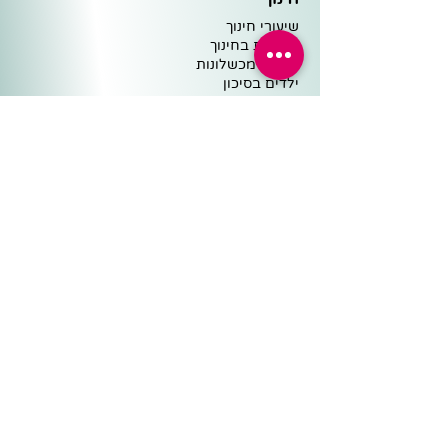
שיעורי חינוך
מצוינות ב
חינוך
למידה מ
כ
שלונות
ילדים בסיכו
ן
עיצוב
סביבה
חינוך מ
הסרטים
וע
וד קצת על חינוך
ה
מלצות
פדגוגיה
כלים פדגוגיים
אנשי הצוות
שיעורים ומבחנים
ישיבות צוות ופדגוגיה
שיחות ומוטיבציה
מיומנויות למידה
לומד עצמאי ומשמעת
מקצועות הלימוד השונים
למידה מרחוק
סיפורים ומצגות
בתי ספר, הורים ותלמידים
סיפורים עם מסר לחיים